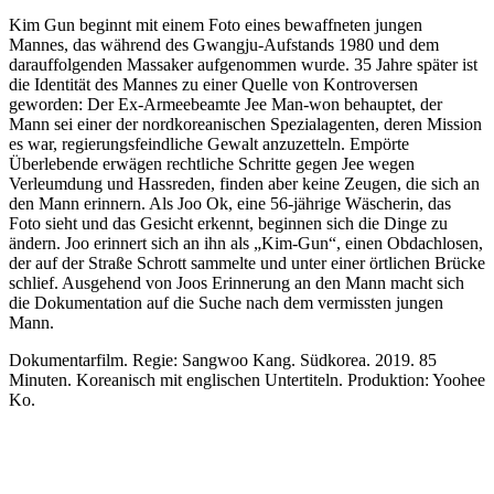
Kim Gun beginnt mit einem Foto eines bewaffneten jungen
Mannes, das während des Gwangju-Aufstands 1980 und dem
darauffolgenden Massaker aufgenommen wurde. 35 Jahre später ist
die Identität des Mannes zu einer Quelle von Kontroversen
geworden: Der Ex-Armeebeamte Jee Man-won behauptet, der
Mann sei einer der nordkoreanischen Spezialagenten, deren Mission
es war, regierungsfeindliche Gewalt anzuzetteln. Empörte
Überlebende erwägen rechtliche Schritte gegen Jee wegen
Verleumdung und Hassreden, finden aber keine Zeugen, die sich an
den Mann erinnern. Als Joo Ok, eine 56-jährige Wäscherin, das
Foto sieht und das Gesicht erkennt, beginnen sich die Dinge zu
ändern. Joo erinnert sich an ihn als „Kim-Gun“, einen Obdachlosen,
der auf der Straße Schrott sammelte und unter einer örtlichen Brücke
schlief. Ausgehend von Joos Erinnerung an den Mann macht sich
die Dokumentation auf die Suche nach dem vermissten jungen
Mann.
Dokumentarfilm. Regie: Sangwoo Kang. Südkorea. 2019. 85
Minuten. Koreanisch mit englischen Untertiteln. Produktion: Yoohee
Ko.